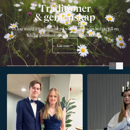
Traditioner
& gemenskap
Vi har många traditioner på våra skolor som bidrar till en
härlig gemenskap och sammanhållning.
Läs mer