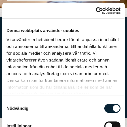
Denna webbplats använder cookies
Vi använder enhetsidentifierare för att anpassa innehållet
En klassisk
och annonserna till användarna, tillhandahålla funktioner
svensk skola
för sociala medier och analysera vår trafik. Vi
vidarebefordrar även sådana identifierare och annan
Vi är en traditionell skola fri från trender. I våra klassrum
information från din enhet till de sociala medier och
råder studiero där läraren får vara ledaren. Vi prioriterar
annons- och analysföretag som vi samarbetar med.
ordning & reda, studiero, gott uppförande och disciplin, men
Dessa kan i sin tur kombinera informationen med annan
även läsning av skönlitteratur, handstil och skrivstil.
information som du har tillhandahållit eller som de har
samlat in när du har använt deras tjänster.
Samtyckesval
Nödvändig
Inställningar