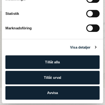
Engagerade
Statistik
lärare och rektor
Marknadsföring
“Eleverna står i fokus! Lätt att få kontakt med både
lärare och rektor via mejl med snabb respons. Det
Visa detaljer
märks att det ligger i skolans intresse att eleverna ska
få de bästa möjligheterna att klara av
kunskapsmålen!”
Tillåt alla
- Förälder på JENSEN grundskola
Tillåt urval
Avvisa