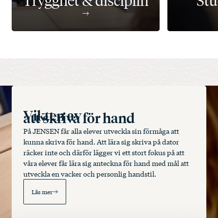
Trygghet & disciplin
Stu
Vikten av
att skriva för hand
På JENSEN får alla elever utveckla sin förmåga att
kunna skriva för hand. Att lära sig skriva på dator
räcker inte och därför lägger vi ett stort fokus på att
våra elever får lära sig anteckna för hand med mål att
utveckla en vacker och personlig handstil.
Läs mer