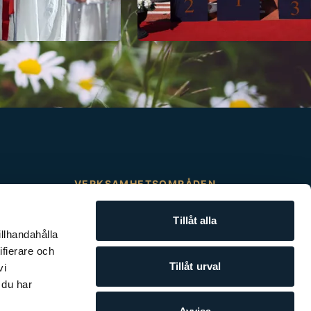
VERKSAMHETSOMRÅDEN
JENSEN förskola
Tillåt alla
illhandahålla
JENSEN gymnasium
ifierare och
Tillåt urval
vi
JENSEN komvux
 du har
JENSEN yrkeshögskola