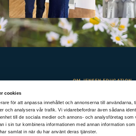
OM JENSEN EDUCATION
Sidfot
r cookies
Familjeföretaget JENSEN
rare för att anpassa innehållet och annonserna till användarna, t
Dataskydd
er och analysera vår trafik. Vi vidarebefordrar även sådana ident
 enhet till de sociala medier och annons- och analysföretag som 
Jobba med oss
 i sin tur kombinera informationen med annan information som
Klagomålshantering
e har samlat in när du har använt deras tjänster.