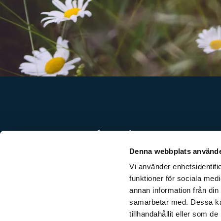
JENSEN education
Denna webbplats använde
Box 111 24
100 61 Stockholm
Vi använder enhetsidentifie
Tel. 08-450 22 00
funktioner för sociala medi
Organisationsnummer: 556532-7201
annan information från din
samarbetar med. Dessa kan
tillhandahållit eller som d