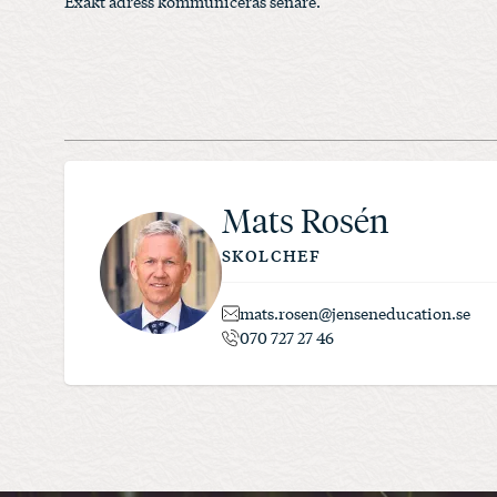
Exakt adress kommuniceras senare.
Mats Rosén
SKOLCHEF
mats.rosen@jenseneducation.se
070 727 27 46