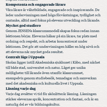
Kompetenta och engagerade lärare
Våra lärare är välutbildade, engagerade och inspirerande. De
leder undervisningen med höga förväntningar, tydlighet och
omtanke, alltid med fokus på elevens utveckling och lärande.
Mycket god studiero
Genom JENSENs klassrumsmodell skapas fokus redan innan
lektionen börjar. Eleverna hälsar på sin lärare, tar plats med
ordning och respekt, och arbetar koncentrerat under
lektionen. Det gör att undervisningen håller en hög nivå och
att eleverna når mycket goda resultat.
Centralt läge i Uppsala
Skolan ligger intill Akademiska sjukhuset i Kåbo, med närhet
till både stad, universitet och natur. Läget ger unika
möjligheter till lärande även utanför klassrummet,
exempelvis genom studiebesök, temadagar och samverkan
med det akademiska och kulturella livet i Uppsala.
Läsning varje dag
Varje dag avsätter vi tid för skönlitterär läsning. Läsningen
stärker elevernas språk, koncentration och fantasi, och är en
naturlig del av vår bildningskultur.