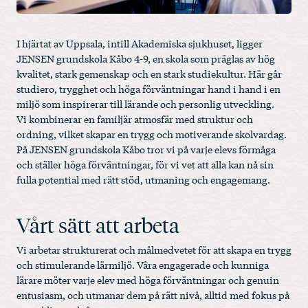
I hjärtat av Uppsala, intill Akademiska sjukhuset, ligger
JENSEN grundskola Kåbo 4-9, en skola som präglas av hög
kvalitet, stark gemenskap och en stark studiekultur. Här går
studiero, trygghet och höga förväntningar hand i hand i en
miljö som inspirerar till lärande och personlig utveckling.
Vi kombinerar en familjär atmosfär med struktur och
ordning, vilket skapar en trygg och motiverande skolvardag.
På JENSEN grundskola Kåbo tror vi på varje elevs förmåga
och ställer höga förväntningar, för vi vet att alla kan nå sin
fulla potential med rätt stöd, utmaning och engagemang.
Vårt sätt att arbeta
Vi arbetar strukturerat och målmedvetet för att skapa en trygg
och stimulerande lärmiljö. Våra engagerade och kunniga
lärare möter varje elev med höga förväntningar och genuin
entusiasm, och utmanar dem på rätt nivå, alltid med fokus på