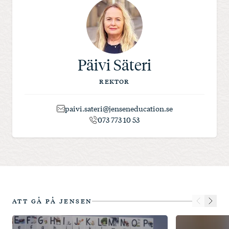
Päivi Säteri
REKTOR
paivi.sateri@jenseneducation.se
073 773 10 53
ATT GÅ PÅ JENSEN