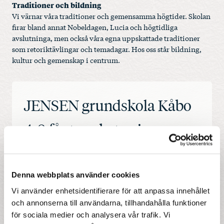
Traditioner och bildning
Vi värnar våra traditioner och gemensamma högtider. Skolan
firar bland annat Nobeldagen, Lucia och högtidliga
avslutninga, men också våra egna uppskattade traditioner
som retoriktävlingar och temadagar. Hos oss står bildning,
kultur och gemenskap i centrum.
JENSEN grundskola Kåbo
4-9 får toppbetyg i
kvalitetsgranskning från
Skolinspektionen
Denna webbplats använder cookies
Vi använder enhetsidentifierare för att anpassa innehållet
I en nyligen genomförd kvalitetsgranskning av
och annonserna till användarna, tillhandahålla funktioner
Skolinspektionen våren 2026 fick vi resultatet ”Högsta
för sociala medier och analysera vår trafik. Vi
kvalitet inom alla granskningsområden”. Inga