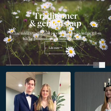
Traditioner
& gemenskap
Vi har många traditioner på våra skolor som bidrar till en
härlig gemenskap och sammanhållning.
Läs mer