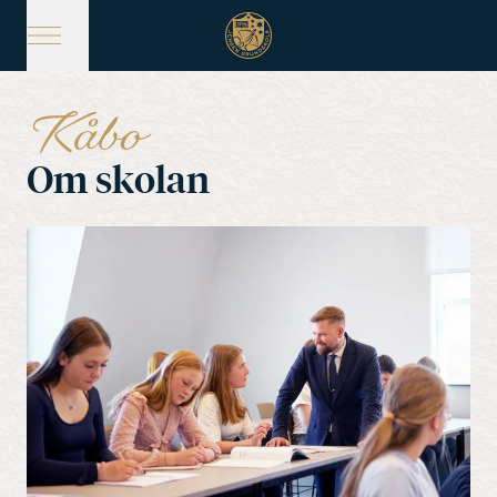
Hoppa
till
huvudinnehåll
Kåbo
Om skolan