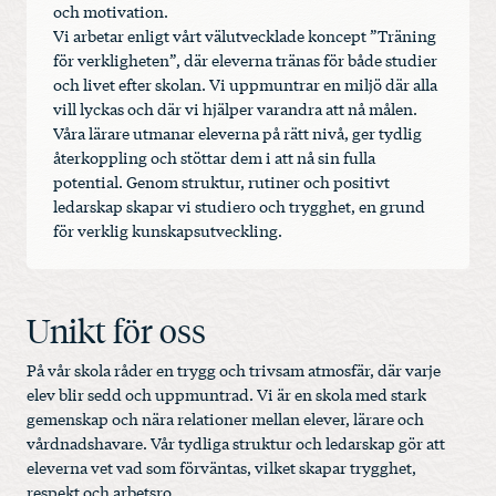
och motivation.
Vi arbetar enligt vårt välutvecklade koncept ”Träning
för verkligheten”, där eleverna tränas för både studier
och livet efter skolan. Vi uppmuntrar en miljö där alla
vill lyckas och där vi hjälper varandra att nå målen.
Våra lärare utmanar eleverna på rätt nivå, ger tydlig
återkoppling och stöttar dem i att nå sin fulla
potential. Genom struktur, rutiner och positivt
ledarskap skapar vi studiero och trygghet, en grund
för verklig kunskapsutveckling.
Unikt för oss
På vår skola råder en trygg och trivsam atmosfär, där varje
elev blir sedd och uppmuntrad. Vi är en skola med stark
gemenskap och nära relationer mellan elever, lärare och
vårdnadshavare. Vår tydliga struktur och ledarskap gör att
eleverna vet vad som förväntas, vilket skapar trygghet,
respekt och arbetsro.