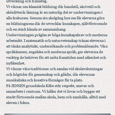
utveckling och framsteg.
Vi värnar om klassisk bildning där handstil, skrivstil och
skönlitterär läsning är en naturlig del av undervisningen i
alla årskurser. Genom sin skolgång hos oss får eleverna göra
en bildningsresa där de utvecklar kunskaper, självförtroende
och en stark känsla av sammanhang.
Undervisningen präglas av höga kunskapskrav och moderna
arbetssätt. I matematik och naturvetenskap tränas eleverna i
att tänka analytiskt, undersökande och problemlösande. Våra
språkämnen, engelska och moderna språk, ger eleverna de
verktyg de behöver för att möta framtiden med säkerhet och
nyfikenhet.
Vi värnar våra traditioner och samlas vid skolavslutningar
och högtider för gemenskap och glädje, där elevernas
musikaliska och kreativa förmågor får ta plats.
På JENSEN grundskola Kåbo står respekt, ansvar och
samarbete i centrum. Vi håller det vi lovar och bygger ett
starkt förtroende mellan skola, hem och samhälle, alltid med
eleven i fokus.