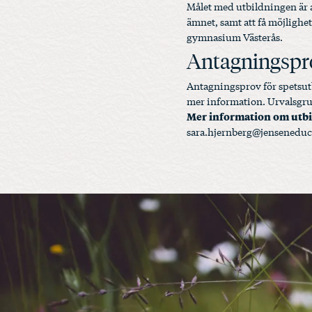
Målet med utbildningen är a
ämnet, samt att få möjligh
gymnasium Västerås.
Antagningspr
Antagningsprov för spetsutb
mer information. Urvalsgrun
Mer information om utbi
sara.hjernberg@jenseneduc