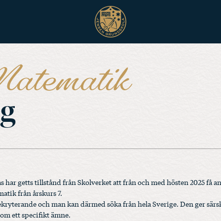
Matematik
ng
har getts tillstånd från Skolverket att från och med hösten 2025 få a
tik från årskurs 7.
ekryterande och man kan därmed söka från hela Sverige. Den ger särsk
nom ett specifikt ämne.