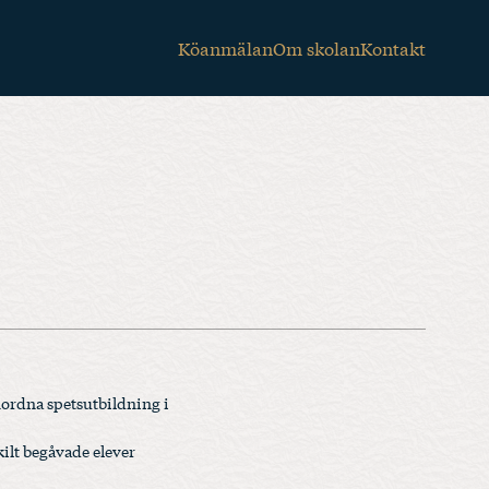
Köanmälan
Om skolan
Kontakt
nordna spetsutbildning i
ilt begåvade elever