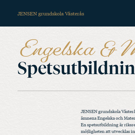
Hoppa
School
till
JENSEN grundskola Västerås
huvudinnehåll
menu
Engelska & 
(desktop)
Spetsutbildni
JENSEN grundskola Västerås 
ämnena Engelska och Matema
En spetsutbildning är riksr
möjligheten att utvecklas i