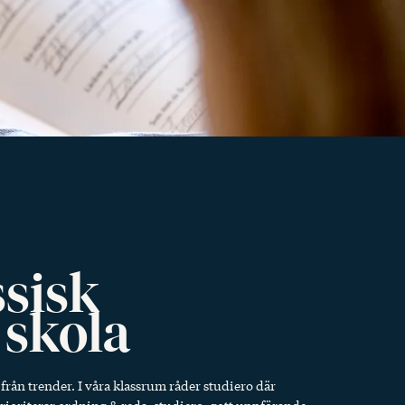
ssisk
 skola
i från trender. I våra klassrum råder studiero där