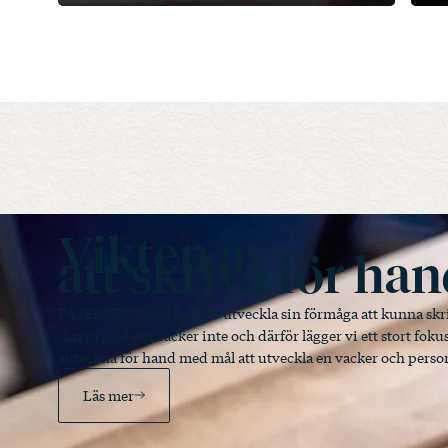
Vikten av
att skriva för ha
På JENSEN får alla elever utveckla sin förmåga att kunna skri
skriva på dator räcker inte och därför lägger vi ett stort fokus 
anteckna för hand med mål att utveckla en vacker och person
Läs mer