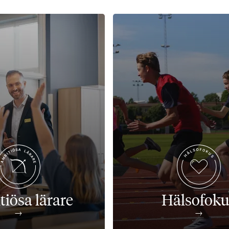
iösa lärare
Hälsofoku