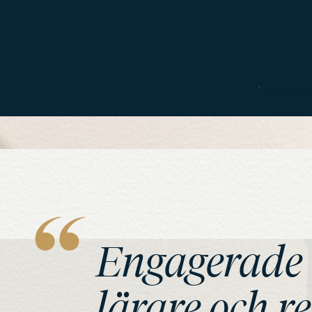
Engagerade
lärare och r