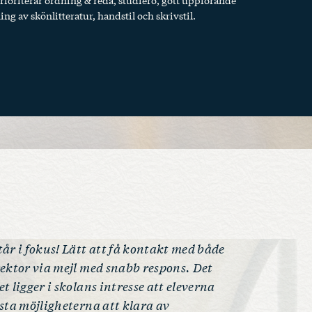
 prioriterar ordning & reda, studiero, gott uppförande
ng av skönlitteratur, handstil och skrivstil.
tår i fokus! Lätt att få kontakt med både
rektor via mejl med snabb respons. Det
t ligger i skolans intresse att eleverna
ästa möjligheterna att klara av