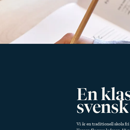
En kla
svensk
Vi är en traditionell skola fr