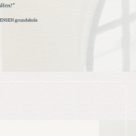
ålen!”
 JENSEN grundskola