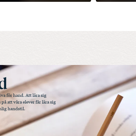
nd
va för hand. Att lära sig
på att våra elever får lära sig
lig handstil.