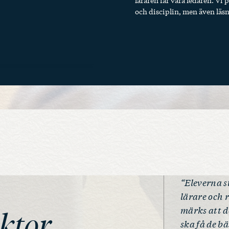
läraren får vara ledaren. Vi
och disciplin, men även läsni
“Eleverna s
lärare och 
märks att de
ektor
ska få de b