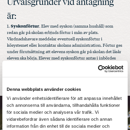
Urvalsgrunder vid antagning
är:
Syskonförtur
1.
. Elev med syskon (samma hushåll) som
redan går på skolan erbjuds förtur i mån av plats.
Vårdnadshavare meddelar eventuell syskonförtur i
kösystemet eller kontaktar skolans administration. Förtur ges
under förutsättning att elevens syskon går på skolan det läsår
eleven ska börja. Elever med syskonförtur antas i inbördes
ordning efter ködatum.
Ködatum
2.
. Den elev som stått i kö längst erbjuds plats först.
Om ni behöver hjälp med att skapa en köplats manuellt,
vänligen
kontakta
skolans administratör.
Denna webbplats använder cookies
Vi använder enhetsidentifierare för att anpassa innehållet
och annonserna till användarna, tillhandahålla funktioner
för sociala medier och analysera vår trafik. Vi
vidarebefordrar även sådana identifierare och annan
Traditioner
information från din enhet till de sociala medier och