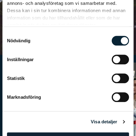
& gemenskap
annons- och analysföretag som vi samarbetar med.
Dessa kan i sin tur kombinera informationen med annan
Vi har många traditioner på våra skolor som bidrar till en
information som du har tillhandahållit eller som de har
härlig gemenskap och sammanhållning.
samlat in när du har använt deras tjänster.
Läs mer
Samtyckesval
Nödvändig
Inställningar
Statistik
Marknadsföring
Visa detaljer