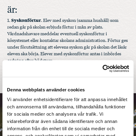
är:
Syskonförtur
1.
. Elev med syskon (samma hushåll) som
redan går på skolan erbjuds förtur i mån av plats.
Vårdnadshavare meddelar eventuell syskonförtur i
kösystemet eller kontaktar skolans administration. Förtur ges
under förutsättning att elevens syskon går på skolan det läsår
eleven ska börja. Elever med syskonförtur antas i inbördes
ordning efter ködatum.
Ködatum
2.
. Den elev som stått i kö längst erbjuds plats först.
Om ni behöver hjälp med att skapa en köplats manuellt,
vänligen
kontakta
skolans administratör.
Denna webbplats använder cookies
Vi använder enhetsidentifierare för att anpassa innehållet
och annonserna till användarna, tillhandahålla funktioner
för sociala medier och analysera vår trafik. Vi
Traditioner
vidarebefordrar även sådana identifierare och annan
information från din enhet till de sociala medier och
& gemenskap
annons- och analysföretag som vi samarbetar med.