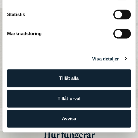
Engagerade
Statistik
lärare och rektor
Marknadsföring
“Eleverna står i fokus! Lätt att få kontakt med både
lärare och rektor via mejl med snabb respons. Det
märks att det ligger i skolans intresse att eleverna ska
Visa detaljer
få de bästa möjligheterna att klara av
kunskapsmålen!”
Tillåt alla
- Förälder på JENSEN grundskola
Tillåt urval
Avvisa
Hur fungerar