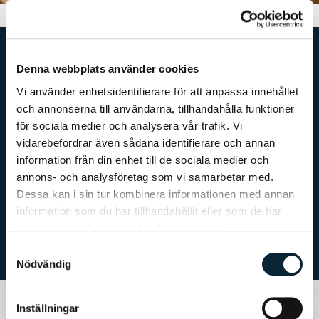
Denna webbplats använder cookies
En klassisk
Vi använder enhetsidentifierare för att anpassa innehållet
och annonserna till användarna, tillhandahålla funktioner
svensk skola
för sociala medier och analysera vår trafik. Vi
vidarebefordrar även sådana identifierare och annan
Vi är en traditionell skola fri från trender. I våra klassrum
information från din enhet till de sociala medier och
råder studiero där läraren får vara ledaren. Vi prioriterar
ordning & reda, studiero, gott uppförande och disciplin, men
annons- och analysföretag som vi samarbetar med.
även läsning av skönlitteratur, handstil och skrivstil.
Dessa kan i sin tur kombinera informationen med annan
information som du har tillhandahållit eller som de har
samlat in när du har använt deras tjänster.
Samtyckesval
Nödvändig
Inställningar