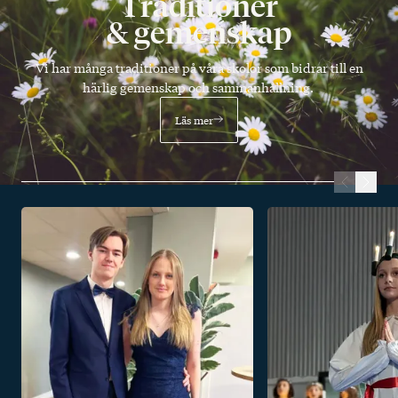
Traditioner
& gemenskap
Vi har många traditioner på våra skolor som bidrar till en
härlig gemenskap och sammanhållning.
Läs mer