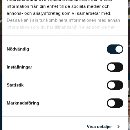
information från din enhet till de sociala medier och
Traditioner
annons- och analysföretag som vi samarbetar med.
& gemenskap
Dessa kan i sin tur kombinera informationen med annan
information som du har tillhandahållit eller som de har
Vi har många traditioner på våra skolor som bidrar till en
samlat in när du har använt deras tjänster.
härlig gemenskap och sammanhållning.
Samtyckesval
Nödvändig
Läs mer
Inställningar
Statistik
Marknadsföring
Visa detaljer