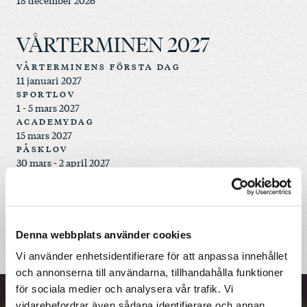
18 december 2026
VÅRTERMINEN 2027
VÅRTERMINENS FÖRSTA DAG
11 januari 2027
SPORTLOV
1 - 5 mars 2027
ACADEMYDAG
15 mars 2027
PÅSKLOV
30 mars - 2 april 2027
LOVDAG
7 maj 2027
LOVDAG
17 maj 2027
TERMINSAVSLUTNING
Denna webbplats använder cookies
11 juni 2027
Vi använder enhetsidentifierare för att anpassa innehållet
och annonserna till användarna, tillhandahålla funktioner
för sociala medier och analysera vår trafik. Vi
vidarebefordrar även sådana identifierare och annan